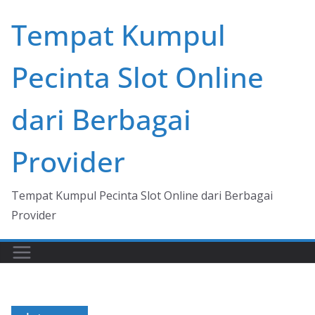
Skip
Tempat Kumpul
to
content
Pecinta Slot Online
dari Berbagai
Provider
Tempat Kumpul Pecinta Slot Online dari Berbagai
Provider