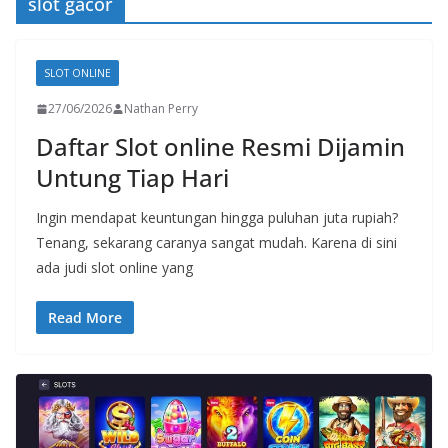
slot gacor
SLOT ONLINE
27/06/2026
Nathan Perry
Daftar Slot online Resmi Dijamin
Untung Tiap Hari
Ingin mendapat keuntungan hingga puluhan juta rupiah?
Tenang, sekarang caranya sangat mudah. Karena di sini
ada judi slot online yang
Read More