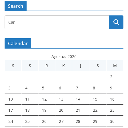
Search
Calendar
Agustus 2026
S
S
R
K
J
S
M
1
2
3
4
5
6
7
8
9
10
11
12
13
14
15
16
17
18
19
20
21
22
23
24
25
26
27
28
29
30