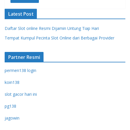
Latest Post
Daftar Slot online Resmi Dijamin Untung Tiap Hari
Tempat Kumpul Pecinta Slot Online dari Berbagai Provider
Partner Resmi
permen138 login
koin138
slot gacor hari ini
pg138
jagowin